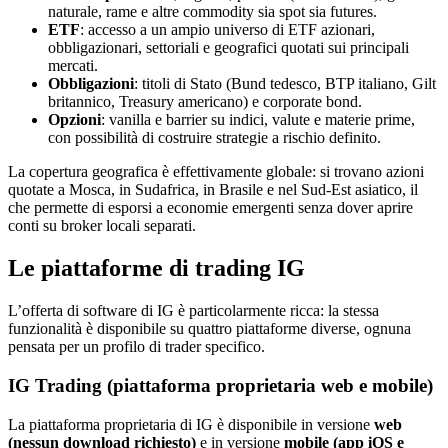
naturale, rame e altre commodity sia spot sia futures.
ETF
: accesso a un ampio universo di ETF azionari,
obbligazionari, settoriali e geografici quotati sui principali
mercati.
Obbligazioni
: titoli di Stato (Bund tedesco, BTP italiano, Gilt
britannico, Treasury americano) e corporate bond.
Opzioni
: vanilla e barrier su indici, valute e materie prime,
con possibilità di costruire strategie a rischio definito.
La copertura geografica è effettivamente globale: si trovano azioni
quotate a Mosca, in Sudafrica, in Brasile e nel Sud-Est asiatico, il
che permette di esporsi a economie emergenti senza dover aprire
conti su broker locali separati.
Le piattaforme di trading IG
L’offerta di software di IG è particolarmente ricca: la stessa
funzionalità è disponibile su quattro piattaforme diverse, ognuna
pensata per un profilo di trader specifico.
IG Trading (piattaforma proprietaria web e mobile)
La piattaforma proprietaria di IG è disponibile in versione
web
(nessun download richiesto)
e in versione
mobile (app iOS e