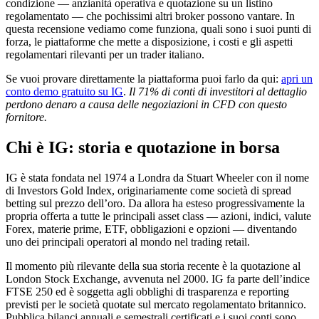
condizione — anzianità operativa e quotazione su un listino
regolamentato — che pochissimi altri broker possono vantare. In
questa recensione vediamo come funziona, quali sono i suoi punti di
forza, le piattaforme che mette a disposizione, i costi e gli aspetti
regolamentari rilevanti per un trader italiano.
Se vuoi provare direttamente la piattaforma puoi farlo da qui:
apri un
conto demo gratuito su IG
.
Il 71% di conti di investitori al dettaglio
perdono denaro a causa delle negoziazioni in CFD con questo
fornitore.
Chi è IG: storia e quotazione in borsa
IG è stata fondata nel 1974 a Londra da Stuart Wheeler con il nome
di Investors Gold Index, originariamente come società di spread
betting sul prezzo dell’oro. Da allora ha esteso progressivamente la
propria offerta a tutte le principali asset class — azioni, indici, valute
Forex, materie prime, ETF, obbligazioni e opzioni — diventando
uno dei principali operatori al mondo nel trading retail.
Il momento più rilevante della sua storia recente è la quotazione al
London Stock Exchange, avvenuta nel 2000. IG fa parte dell’indice
FTSE 250 ed è soggetta agli obblighi di trasparenza e reporting
previsti per le società quotate sul mercato regolamentato britannico.
Pubblica bilanci annuali e semestrali certificati e i suoi conti sono