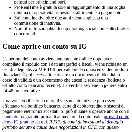
pensati per principianti puri.
ProRealTime è gratuita solo al raggiungimento di una soglia
minima di operatività trimestrale; altrimenti è a pagamento.
Sui conti inattivi oltre due anni viene applicata una
commissione di inattività.
Non offre funzionalità di copy trading social come altri broker
concorrenti.
Come aprire un conto su IG
L’apertura del conto avviene interamente online: dopo aver
compilato il modulo con i dati anagrafici e fiscali, viene richiesto un
test di adeguatezza MiFID II per valutare la conoscenza dei prodotti
finanziari. È poi necessario caricare un documento di identità in
corso di validità e un documento che attesti la residenza (bolletta o
estratto conto bancario recente). La verifica avviene in genere entro
24-48 ore lavorative.
Una volta verificato il conto, il versamento iniziale può essere
effettuato via bonifico bancario, carta di debito/credito o sistemi di
pagamento elettronici accettati. Si può iniziare a operare anche con il
conto demo gratuito prima di alimentare il conto reale:
prova il conto
demo IG gratuito da qui
.
Il 71% di conti di investitori al dettaglio
perdono denaro a causa delle negoziazioni in CFD con questo