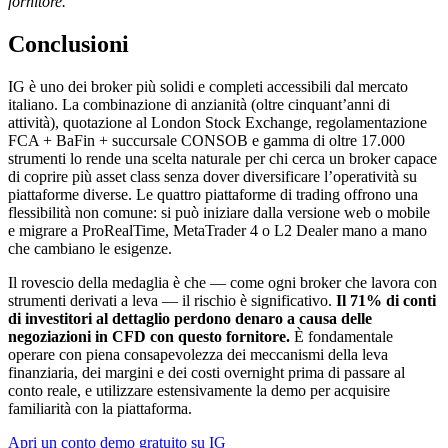
fornitore.
Conclusioni
IG è uno dei broker più solidi e completi accessibili dal mercato
italiano. La combinazione di anzianità (oltre cinquant’anni di
attività), quotazione al London Stock Exchange, regolamentazione
FCA + BaFin + succursale CONSOB e gamma di oltre 17.000
strumenti lo rende una scelta naturale per chi cerca un broker capace
di coprire più asset class senza dover diversificare l’operatività su
piattaforme diverse. Le quattro piattaforme di trading offrono una
flessibilità non comune: si può iniziare dalla versione web o mobile
e migrare a ProRealTime, MetaTrader 4 o L2 Dealer mano a mano
che cambiano le esigenze.
Il rovescio della medaglia è che — come ogni broker che lavora con
strumenti derivati a leva — il rischio è significativo.
Il 71% di conti
di investitori al dettaglio perdono denaro a causa delle
negoziazioni in CFD con questo fornitore.
È fondamentale
operare con piena consapevolezza dei meccanismi della leva
finanziaria, dei margini e dei costi overnight prima di passare al
conto reale, e utilizzare estensivamente la demo per acquisire
familiarità con la piattaforma.
Apri un conto demo gratuito su IG