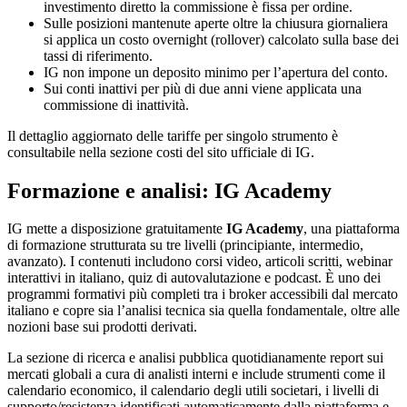
investimento diretto la commissione è fissa per ordine.
Sulle posizioni mantenute aperte oltre la chiusura giornaliera
si applica un costo overnight (rollover) calcolato sulla base dei
tassi di riferimento.
IG non impone un deposito minimo per l’apertura del conto.
Sui conti inattivi per più di due anni viene applicata una
commissione di inattività.
Il dettaglio aggiornato delle tariffe per singolo strumento è
consultabile nella sezione costi del sito ufficiale di IG.
Formazione e analisi: IG Academy
IG mette a disposizione gratuitamente
IG Academy
, una piattaforma
di formazione strutturata su tre livelli (principiante, intermedio,
avanzato). I contenuti includono corsi video, articoli scritti, webinar
interattivi in italiano, quiz di autovalutazione e podcast. È uno dei
programmi formativi più completi tra i broker accessibili dal mercato
italiano e copre sia l’analisi tecnica sia quella fondamentale, oltre alle
nozioni base sui prodotti derivati.
La sezione di ricerca e analisi pubblica quotidianamente report sui
mercati globali a cura di analisti interni e include strumenti come il
calendario economico, il calendario degli utili societari, i livelli di
supporto/resistenza identificati automaticamente dalla piattaforma e