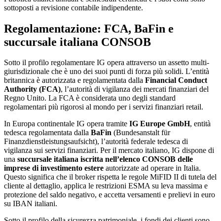
sottoposti a revisione contabile indipendente.
Regolamentazione: FCA, BaFin e
succursale italiana CONSOB
Sotto il profilo regolamentare IG opera attraverso un assetto multi-
giurisdizionale che è uno dei suoi punti di forza più solidi. L’entità
britannica è autorizzata e regolamentata dalla
Financial Conduct
Authority (FCA)
, l’autorità di vigilanza dei mercati finanziari del
Regno Unito. La FCA è considerata uno degli standard
regolamentari più rigorosi al mondo per i servizi finanziari retail.
In Europa continentale IG opera tramite
IG Europe GmbH
, entità
tedesca regolamentata dalla
BaFin
(Bundesanstalt für
Finanzdienstleistungsaufsicht), l’autorità federale tedesca di
vigilanza sui servizi finanziari. Per il mercato italiano, IG dispone di
una
succursale italiana iscritta nell’elenco CONSOB delle
imprese di investimento estere
autorizzate ad operare in Italia.
Questo significa che il broker rispetta le regole MiFID II di tutela del
cliente al dettaglio, applica le restrizioni ESMA su leva massima e
protezione del saldo negativo, e accetta versamenti e prelievi in euro
su IBAN italiani.
Sotto il profilo della sicurezza patrimoniale, i fondi dei clienti sono