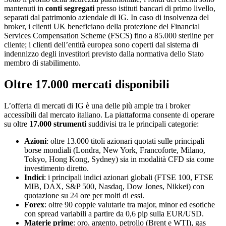
mantenuti in
conti segregati
presso istituti bancari di primo livello,
separati dal patrimonio aziendale di IG. In caso di insolvenza del
broker, i clienti UK beneficiano della protezione del Financial
Services Compensation Scheme (FSCS) fino a 85.000 sterline per
cliente; i clienti dell’entità europea sono coperti dal sistema di
indennizzo degli investitori previsto dalla normativa dello Stato
membro di stabilimento.
Oltre 17.000 mercati disponibili
L’offerta di mercati di IG è una delle più ampie tra i broker
accessibili dal mercato italiano. La piattaforma consente di operare
su oltre
17.000 strumenti
suddivisi tra le principali categorie:
Azioni
: oltre 13.000 titoli azionari quotati sulle principali
borse mondiali (Londra, New York, Francoforte, Milano,
Tokyo, Hong Kong, Sydney) sia in modalità CFD sia come
investimento diretto.
Indici
: i principali indici azionari globali (FTSE 100, FTSE
MIB, DAX, S&P 500, Nasdaq, Dow Jones, Nikkei) con
quotazione su 24 ore per molti di essi.
Forex
: oltre 90 coppie valutarie tra major, minor ed esotiche
con spread variabili a partire da 0,6 pip sulla EUR/USD.
Materie prime
: oro, argento, petrolio (Brent e WTI), gas