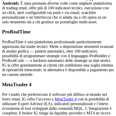
Android)
. È stata premiata diverse volte come migliore piattaforma
di trading retail, offre più di 100 indicatori tecnici, esecuzione con
un click, alert configurabili via push e via email, watchlist
personalizzate e un’interfaccia che si adatta sia a chi opera su un
solo strumento sia a chi gestisce un portafoglio multi-asset.
ProRealTime
ProRealTime è una piattaforma professionale particolarmente
apprezzata dai trader tecnici. Mette a disposizione strumenti avanzati
di analisi grafica — pattern automatici, oltre 100 indicatori,
possibilità di programmare strategie con il linguaggio ProBuilder e
ProRealCode — e backtest automatici delle strategie su dati storici.
IG la offre gratuitamente ai clienti che soddisfano una soglia minima
di operatività trimestrale; in alternativa è disponibile a pagamento per
un canone mensile.
MetaTrader 4
Per i trader che preferiscono il software più diffuso al mondo nel
forex retail, IG offre l’accesso a
MetaTrader 4
con la possibilità di
utilizzare Expert Advisor (EA), indicatori personalizzati e l’intero
ecosistema di tool sviluppati dalla comunità MQL. L’integrazione è
completa: il broker IG funge da liquidity provider e MT4 ne riceve