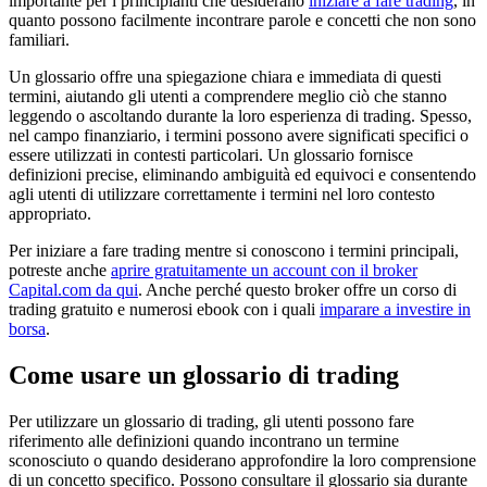
importante per i principianti che desiderano
iniziare a fare trading
, in
quanto possono facilmente incontrare parole e concetti che non sono
familiari.
Un glossario offre una spiegazione chiara e immediata di questi
termini, aiutando gli utenti a comprendere meglio ciò che stanno
leggendo o ascoltando durante la loro esperienza di trading. Spesso,
nel campo finanziario, i termini possono avere significati specifici o
essere utilizzati in contesti particolari. Un glossario fornisce
definizioni precise, eliminando ambiguità ed equivoci e consentendo
agli utenti di utilizzare correttamente i termini nel loro contesto
appropriato.
Per iniziare a fare trading mentre si conoscono i termini principali,
potreste anche
aprire gratuitamente un account con il broker
Capital.com da qui
. Anche perché questo broker offre un corso di
trading gratuito e numerosi ebook con i quali
imparare a investire in
borsa
.
Come usare un glossario di trading
Per utilizzare un glossario di trading, gli utenti possono fare
riferimento alle definizioni quando incontrano un termine
sconosciuto o quando desiderano approfondire la loro comprensione
di un concetto specifico. Possono consultare il glossario sia durante