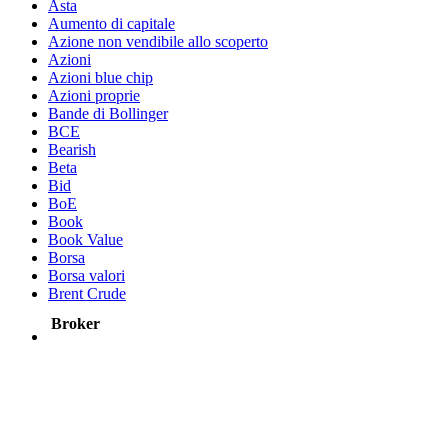
Asta
Aumento di capitale
Azione non vendibile allo scoperto
Azioni
Azioni blue chip
Azioni proprie
Bande di Bollinger
BCE
Bearish
Beta
Bid
BoE
Book
Book Value
Borsa
Borsa valori
Brent Crude
Broker